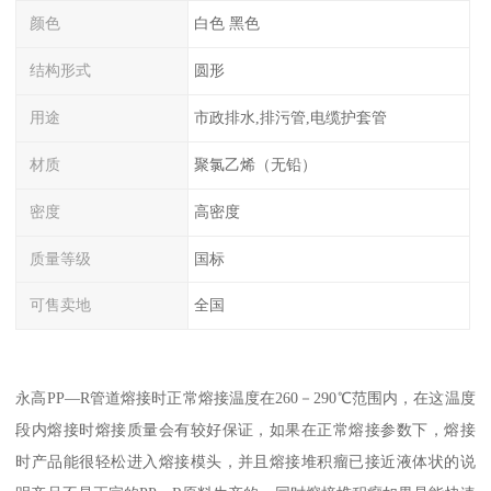
颜色
白色 黑色
结构形式
圆形
用途
市政排水,排污管,电缆护套管
材质
聚氯乙烯（无铅）
密度
高密度
质量等级
国标
可售卖地
全国
永高PP—R管道熔接时正常熔接温度在260－290℃范围内，在这温度
段内熔接时熔接质量会有较好保证，如果在正常熔接参数下，熔接
时产品能很轻松进入熔接模头，并且熔接堆积瘤已接近液体状的说